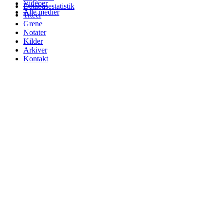
Videoer
Databasestatistik
Alle medier
Træer
Grene
Notater
Kilder
Arkiver
Kontakt