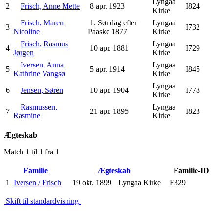
Lyngaa
2
Frisch, Anne Mette
8 apr. 1923
I824
Kirke
Frisch, Maren
1. Søndag efter
Lyngaa
3
I732
Nicoline
Paaske 1877
Kirke
Frisch, Rasmus
Lyngaa
4
10 apr. 1881
I729
Jørgen
Kirke
Iversen, Anna
Lyngaa
5
5 apr. 1914
I845
Kathrine Vangsø
Kirke
Lyngaa
6
Jensen, Søren
10 apr. 1904
I778
Kirke
Rasmussen,
Lyngaa
7
21 apr. 1895
I823
Rasmine
Kirke
Ægteskab
Match 1 til 1 fra 1
Familie
Ægteskab
Familie-ID
1
Iversen / Frisch
19 okt. 1899
Lyngaa Kirke
F329
Skift til standardvisning