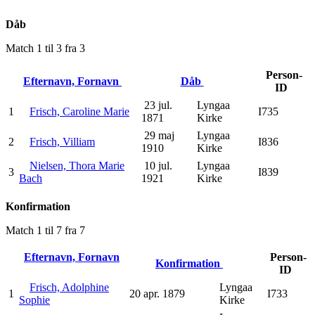
Dåb
Match 1 til 3 fra 3
Person-
Efternavn, Fornavn
Dåb
ID
23 jul.
Lyngaa
1
Frisch, Caroline Marie
I735
1871
Kirke
29 maj
Lyngaa
2
Frisch, Villiam
I836
1910
Kirke
Nielsen, Thora Marie
10 jul.
Lyngaa
3
I839
Bach
1921
Kirke
Konfirmation
Match 1 til 7 fra 7
Efternavn, Fornavn
Person-
Konfirmation
ID
Frisch, Adolphine
Lyngaa
1
20 apr. 1879
I733
Sophie
Kirke