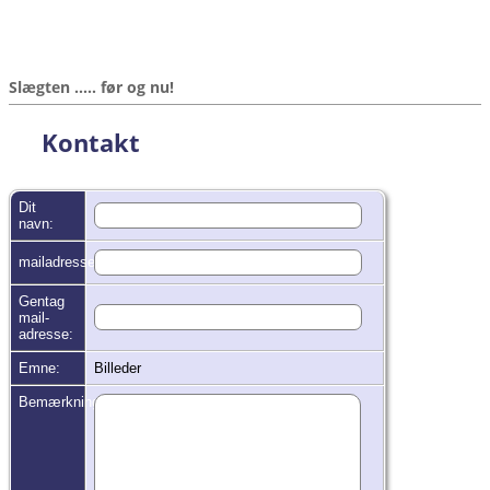
Slægten ..... før og nu!
Kontakt
Dit
navn:
mailadresse:
Gentag
mail-
adresse:
Emne:
Billeder
Bemærkninger: