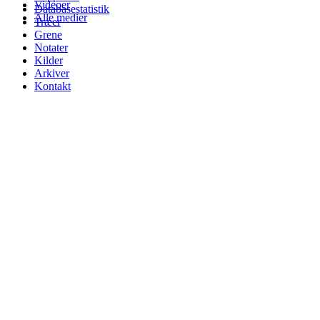
Videoer
Databasestatistik
Alle medier
Træer
Grene
Notater
Kilder
Arkiver
Kontakt