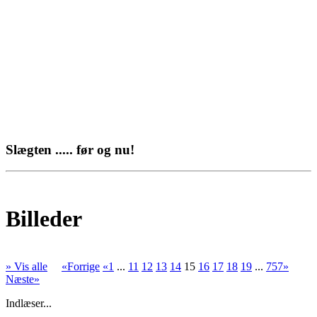
Slægten ..... før og nu!
Billeder
» Vis alle
«Forrige
«1
...
11
12
13
14
15
16
17
18
19
...
757»
Næste»
Indlæser...