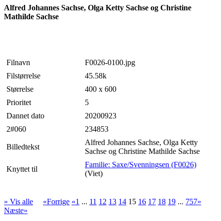
Alfred Johannes Sachse, Olga Ketty Sachse og Christine
Mathilde Sachse
Filnavn
F0026-0100.jpg
Filstørrelse
45.58k
Størrelse
400 x 600
Prioritet
5
Dannet dato
20200923
2#060
234853
Alfred Johannes Sachse, Olga Ketty
Billedtekst
Sachse og Christine Mathilde Sachse
Familie: Saxe/Svenningsen (F0026)
Knyttet til
(Viet)
» Vis alle
«Forrige
«1
...
11
12
13
14
15
16
17
18
19
...
757»
Næste»