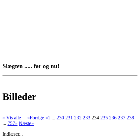
Slægten ..... før og nu!
Billeder
» Vis alle
«Forrige
«1
...
230
231
232
233
234
235
236
237
238
...
757»
Næste»
Indlæser...