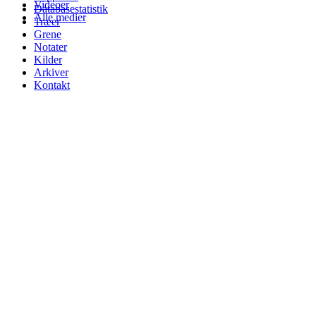
Videoer
Databasestatistik
Alle medier
Træer
Grene
Notater
Kilder
Arkiver
Kontakt