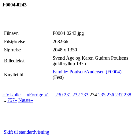
F0004-0243
Filnavn
F0004-0243.jpg
Filstørrelse
268.96k
Størrelse
2048 x 1350
Svend Åge og Karen Gudrun Poulsens
Billedtekst
guldbryllup 1975
Familie: Poulsen/Andersen (F0004)
Knyttet til
(Fest)
» Vis alle
«Forrige
«1
...
230
231
232
233
234
235
236
237
238
...
757»
Næste»
Skift til standardvisning