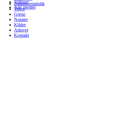
Videoer
Databasestatistik
Alle medier
Træer
Grene
Notater
Kilder
Arkiver
Kontakt