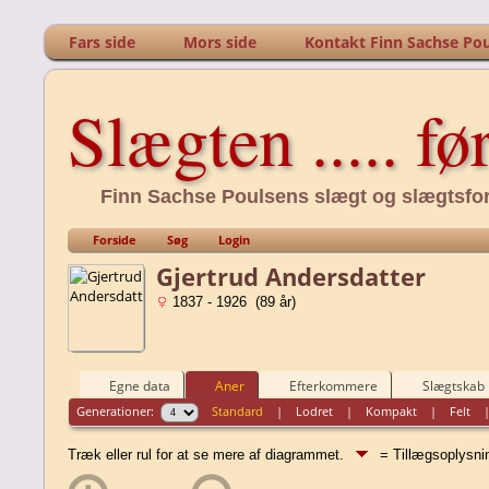
Fars side
Mors side
Kontakt Finn Sachse Po
Slægten ..... fø
Finn Sachse Poulsens slægt og slægtsfo
Forside
Søg
Login
Gjertrud Andersdatter
1837 - 1926 (89 år)
Egne data
Aner
Efterkommere
Slægtskab
Generationer:
Standard
|
Lodret
|
Kompakt
|
Felt
Træk eller rul for at se mere af diagrammet.
= Tillægsoplysn