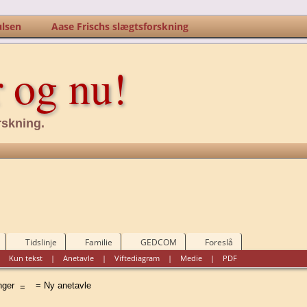
ulsen
Aase Frischs slægtsforskning
r og nu!
rskning.
Tidslinje
Familie
GEDCOM
Foreslå
|
Kun tekst
|
Anetavle
|
Viftediagram
|
Medie
|
PDF
inger
= Ny anetavle