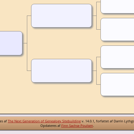
es af
The Next Generation of Genealogy Sitebuilding
v. 14.0.1, forfattet af Darrin Lyth
Opdateres af
Finn Sachse Poulsen
.