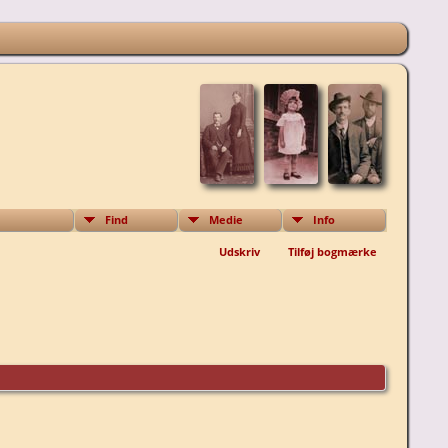
Find
Medie
Info
Udskriv
Tilføj bogmærke