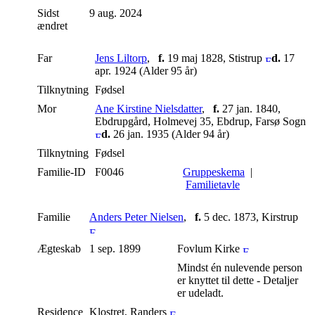
Sidst
9 aug. 2024
ændret
Far
Jens Liltorp
,
f.
19 maj 1828, Stistrup
d.
17
apr. 1924 (Alder 95 år)
Tilknytning
Fødsel
Mor
Ane Kirstine Nielsdatter
,
f.
27 jan. 1840,
Ebdrupgård, Holmevej 35, Ebdrup, Farsø Sogn
d.
26 jan. 1935 (Alder 94 år)
Tilknytning
Fødsel
Familie-ID
F0046
Gruppeskema
|
Familietavle
Familie
Anders Peter Nielsen
,
f.
5 dec. 1873, Kirstrup
Ægteskab
1 sep. 1899
Fovlum Kirke
Mindst én nulevende person
er knyttet til dette - Detaljer
er udeladt.
Residence
Klostret, Randers