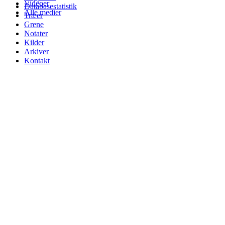
Videoer
Databasestatistik
Alle medier
Træer
Grene
Notater
Kilder
Arkiver
Kontakt