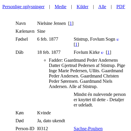
Personlige oplysninger
|
Medie
|
Kilder
|
Alle
|
PDF
Navn
Nielsine
Jensen
[
1
]
Kælenavn
Sine
Fødsel
6 feb. 1877
Stistrup, Fovlum Sogn
[
1
]
Dåb
18 feb. 1877
Fovlum Kirke
[
1
]
Fadder: Gaardmand Peder Andersens
Datter Gjertrud Pedersen af Stistrup. Pige
Inge Marie Pedersen, Ullits. Gaardmand
Peder Andersen. Gaardmand Christen
Peder Sørensen. Gaardmand Niels
Andersen. Alle af Stistrup.
Mindst én nulevende person
er knyttet til dette - Detaljer
er udeladt.
Køn
Kvinde
Død
Ja, dato ukendt
Person-ID
I0312
Sachse-Poulsen