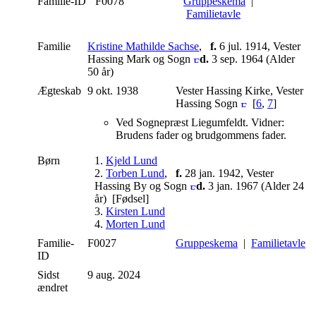
Familie-ID
F0078
Gruppeskema
|
Familietavle
Familie
Kristine Mathilde Sachse
,
f.
6 jul. 1914, Vester
Hassing Mark og Sogn
d.
3 sep. 1964 (Alder
50 år)
Ægteskab
9 okt. 1938
Vester Hassing Kirke, Vester
Hassing Sogn
[
6
,
7
]
Ved Sognepræst Liegumfeldt. Vidner:
Brudens fader og brudgommens fader.
Børn
1.
Kjeld Lund
2.
Torben Lund
,
f.
28 jan. 1942, Vester
Hassing By og Sogn
d.
3 jan. 1967 (Alder 24
år) [Fødsel]
3.
Kirsten Lund
4.
Morten Lund
Familie-
F0027
Gruppeskema
|
Familietavle
ID
Sidst
9 aug. 2024
ændret