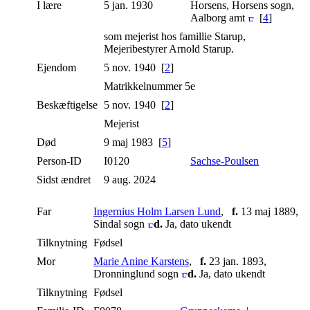
I lære
5 jan. 1930
Horsens, Horsens sogn,
Aalborg amt
[
4
]
som mejerist hos famillie Starup,
Mejeribestyrer Arnold Starup.
Ejendom
5 nov. 1940 [
2
]
Matrikkelnummer 5e
Beskæftigelse
5 nov. 1940 [
2
]
Mejerist
Død
9 maj 1983 [
5
]
Person-ID
I0120
Sachse-Poulsen
Sidst ændret
9 aug. 2024
Far
Ingernius Holm Larsen Lund
,
f.
13 maj 1889,
Sindal sogn
d.
Ja, dato ukendt
Tilknytning
Fødsel
Mor
Marie Anine Karstens
,
f.
23 jan. 1893,
Dronninglund sogn
d.
Ja, dato ukendt
Tilknytning
Fødsel