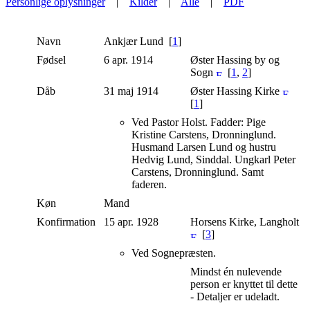
Personlige oplysninger
|
Kilder
|
Alle
|
PDF
Navn
Ankjær
Lund
[
1
]
Fødsel
6 apr. 1914
Øster Hassing by og
Sogn
[
1
,
2
]
Dåb
31 maj 1914
Øster Hassing Kirke
[
1
]
Ved Pastor Holst. Fadder: Pige
Kristine Carstens, Dronninglund.
Husmand Larsen Lund og hustru
Hedvig Lund, Sinddal. Ungkarl Peter
Carstens, Dronninglund. Samt
faderen.
Køn
Mand
Konfirmation
15 apr. 1928
Horsens Kirke, Langholt
[
3
]
Ved Sognepræsten.
Mindst én nulevende
person er knyttet til dette
- Detaljer er udeladt.