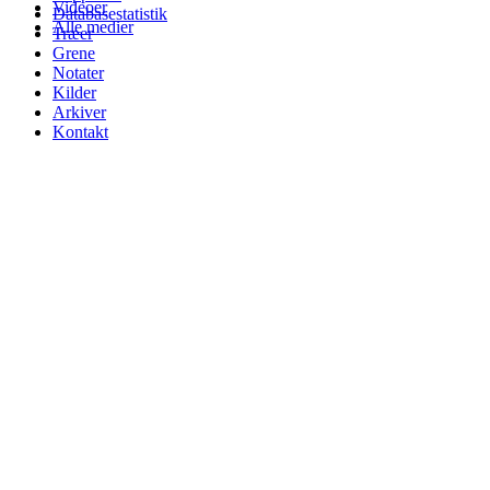
Videoer
Databasestatistik
Alle medier
Træer
Grene
Notater
Kilder
Arkiver
Kontakt