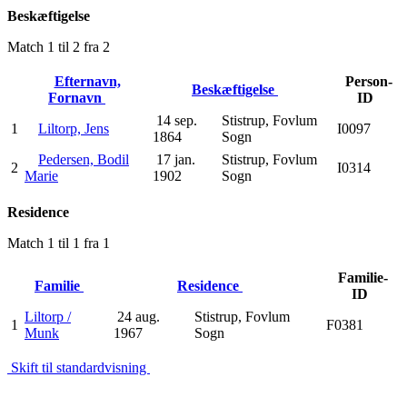
Beskæftigelse
Match 1 til 2 fra 2
Efternavn,
Person-
Beskæftigelse
Fornavn
ID
14 sep.
Stistrup, Fovlum
1
Liltorp, Jens
I0097
1864
Sogn
Pedersen, Bodil
17 jan.
Stistrup, Fovlum
2
I0314
Marie
1902
Sogn
Residence
Match 1 til 1 fra 1
Familie-
Familie
Residence
ID
Liltorp /
24 aug.
Stistrup, Fovlum
1
F0381
Munk
1967
Sogn
Skift til standardvisning