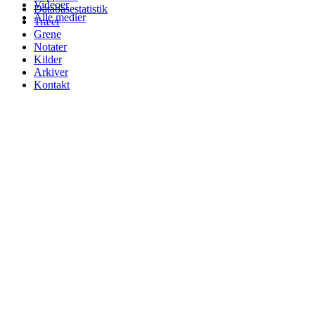
Videoer
Databasestatistik
Alle medier
Træer
Grene
Notater
Kilder
Arkiver
Kontakt