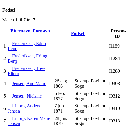
Fødsel
Match 1 til 7 fra 7
Efternavn, Fornavn
Person-
Fødsel
ID
Frederiksen, Edith
1
I1189
Irene
Frederiksen, Erling
2
I1284
Berg
Frederiksen, Tove
3
I1289
Elinor
26 aug.
Stistrup, Fovlum
4
Jensen, Ane Marie
I0308
1866
Sogn
6 feb.
Stistrup, Fovlum
5
Jensen, Nielsine
I0312
1877
Sogn
Liltorp, Anders
7 jun.
Stistrup, Fovlum
6
I0310
Jensen
1871
Sogn
Liltorp, Karen Marie
28 jun.
Stistrup, Fovlum
7
I0313
Jensen
1879
Sogn