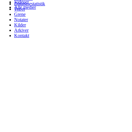
Videoer
Databasestatistik
Alle medier
Træer
Grene
Notater
Kilder
Arkiver
Kontakt